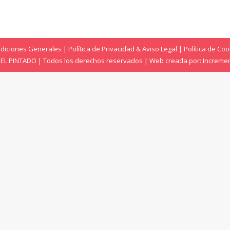
diciones Generales
|
Política de Privacidad & Aviso Legal
|
Política de Coo
- EL PINTADO | Todos los derechos reservados | Web creada por:
Increme