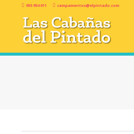
955 954 011
campamentos@elpintado.com