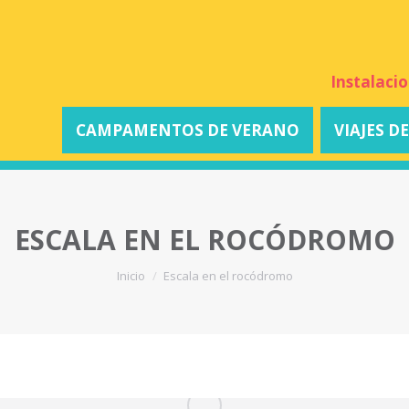
Instalaci
CAMPAMENTOS DE VERANO
VIAJES D
ESCALA EN EL ROCÓDROMO
Estás aquí:
Inicio
Escala en el rocódromo