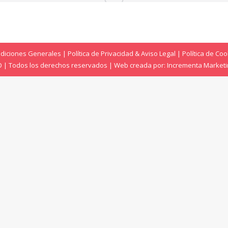
diciones Generales
|
Política de Privacidad & Aviso Legal
|
Política de Coo
DO | Todos los derechos reservados | Web creada por:
Incrementa Market